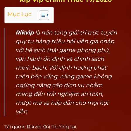
Mục Lục
Rikvip
là nền tảng giải trí trực tuyến
quy tụ hàng triệu hội viên gia nhập
với hệ sinh thái game phong phú,
vận hành ổn định và chính sách
minh bạch. Với định hướng phát
triển bền vững, cổng game không
ngừng nâng cấp dịch vụ nhằm
mang đến trải nghiệm an toàn,
mượt mà và hấp dẫn cho mọi hội
viên
Tải game Rikvip đổi thưởng tại
: