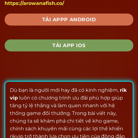
https://arowanafish.co/
TẢI APPP ANDROID
TẢI APP IOS
Dù bạn là người mới hay đã có kinh nghiệm,
rik
vip
luôn có chương trình ưu đãi phù hợp giúp
tăng tỷ lệ thắng và làm quen nhanh với hệ
thống game đổi thưởng. Trong bài viết này,
chúng ta sẽ khám phá chi tiết về kho game,
chính sách khuyến mãi cùng các lợi thế khiến
rikvip trở thành lựa chọn ưu tiên của đông đảo