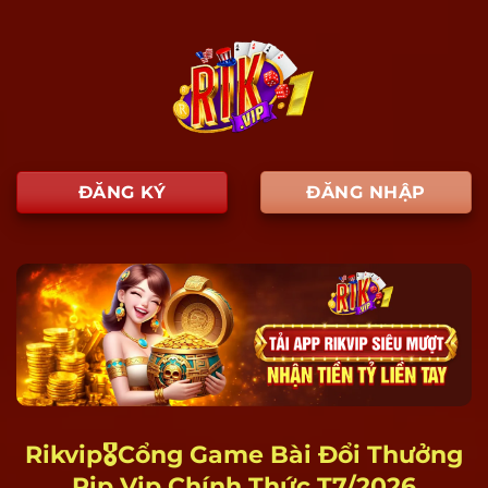
ĐĂNG KÝ
ĐĂNG NHẬP
Rikvip🎖️Cổng Game Bài Đổi Thưởng
Rip Vip Chính Thức T7/2026