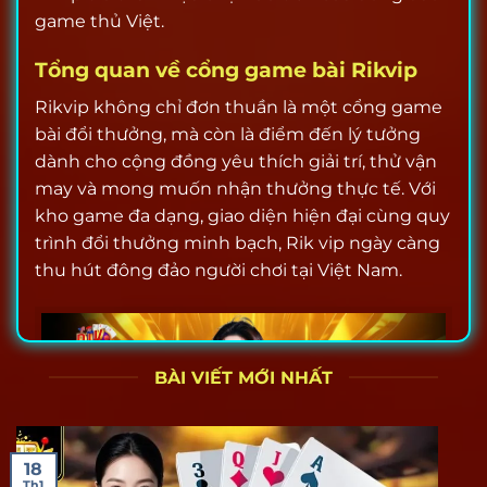
game thủ Việt.
Tổng quan về cổng game bài Rikvip
Rikvip không chỉ đơn thuần là một cổng game
bài đổi thưởng, mà còn là điểm đến lý tưởng
dành cho cộng đồng yêu thích giải trí, thử vận
may và mong muốn nhận thưởng thực tế. Với
kho game đa dạng, giao diện hiện đại cùng quy
trình đổi thưởng minh bạch, Rik vip ngày càng
thu hút đông đảo người chơi tại Việt Nam.
BÀI VIẾT MỚI NHẤT
18
Th1