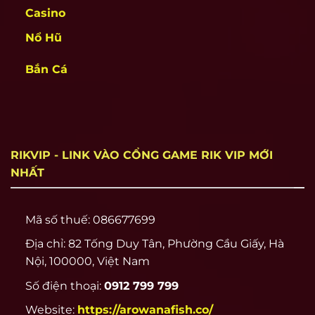
Casino
Kho game đồ sộ bậc nhất tại rikvip
Nổ Hũ
Rikvip không chỉ tập trung vào số lượng trò
chơi mà hướng đến xây dựng hệ thống game
Bắn Cá
có khả năng sinh lời thực tế. Tất cả trò chơi đều
đi kèm tỷ lệ thưởng rõ ràng, có chia cấp độ chơi,
phù hợp cho cả người mới lẫn người chơi
chuyên nghiệp.
RIKVIP - LINK VÀO CỔNG GAME RIK VIP MỚI
Danh mục game tại rik vip hiện có hơn 100 sản
NHẤT
phẩm, chia làm 4 nhóm chính: game bài, slot
quay hũ, mini game và lô đề online. Mỗi nhóm
đều được đầu tư kỹ thuật ổn định, luật chơi
Mã số thuế: 086677699
công khai, kết quả trả thưởng minh bạch.
Địa chỉ: 82 Tống Duy Tân, Phường Cầu Giấy, Hà
Nội, 100000, Việt Nam
Số điện thoại:
0912 799 799
Website:
https://arowanafish.co/