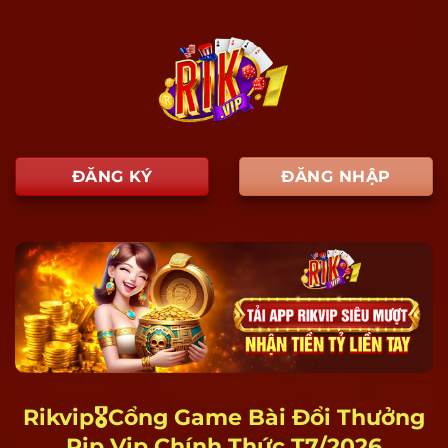
ĐĂNG KÝ
ĐĂNG NHẬP
Rikvip🎖️Cổng Game Bài Đổi Thưởng
Rip Vip Chính Thức T7/2026