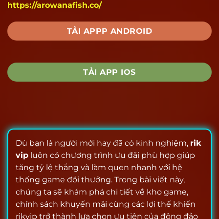
https://arowanafish.co/
TẢI APPP ANDROID
TẢI APP IOS
Dù bạn là người mới hay đã có kinh nghiệm,
rik
vip
luôn có chương trình ưu đãi phù hợp giúp
tăng tỷ lệ thắng và làm quen nhanh với hệ
thống game đổi thưởng. Trong bài viết này,
chúng ta sẽ khám phá chi tiết về kho game,
chính sách khuyến mãi cùng các lợi thế khiến
rikvip trở thành lựa chọn ưu tiên của đông đảo