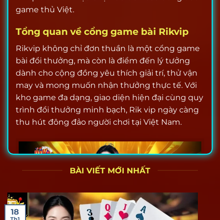
game thủ Việt.
Tổng quan về cổng game bài Rikvip
Rikvip không chỉ đơn thuần là một cổng game
bài đổi thưởng, mà còn là điểm đến lý tưởng
dành cho cộng đồng yêu thích giải trí, thử vận
may và mong muốn nhận thưởng thực tế. Với
kho game đa dạng, giao diện hiện đại cùng quy
trình đổi thưởng minh bạch, Rik vip ngày càng
thu hút đông đảo người chơi tại Việt Nam.
BÀI VIẾT MỚI NHẤT
18
Th1