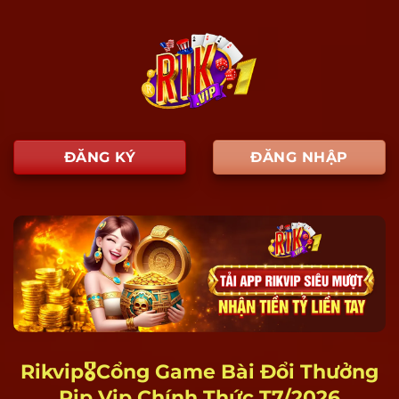
ĐĂNG KÝ
ĐĂNG NHẬP
Rikvip🎖️Cổng Game Bài Đổi Thưởng
Rip Vip Chính Thức T7/2026