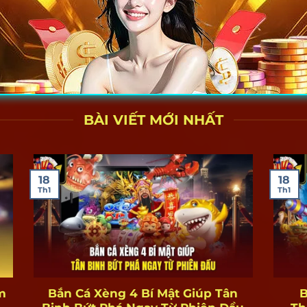
BÀI VIẾT MỚI NHẤT
18
18
Th1
Th1
Tổng quan về cổng game bài Rikvip
m
Bắn Cá Xèng 4 Bí Mật Giúp Tân
B