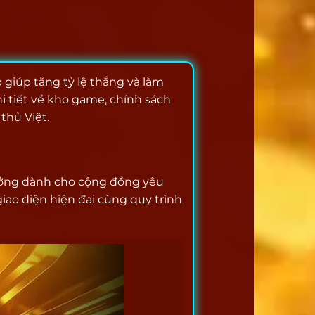
 giúp tăng tỷ lệ thắng và làm
i tiết về kho game, chính sách
thủ Việt.
tưởng dành cho cộng đồng yêu
iao diện hiện đại cùng quy trình