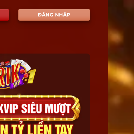
ĐĂNG NHẬP