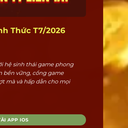
ính Thức T7/2026
với hệ sinh thái game phong
ển bền vững, cổng game
ợt mà và hấp dẫn cho mọi
TẢI APP IOS